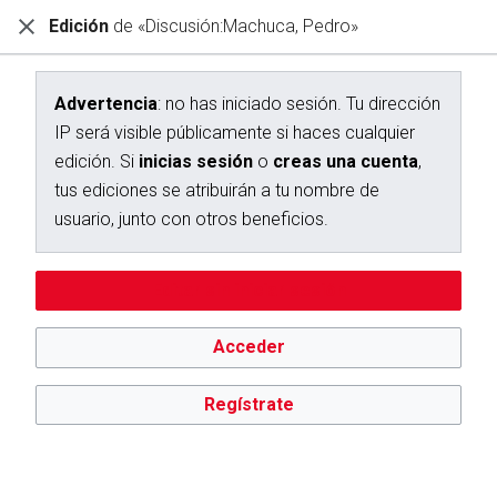
Edición
de «Discusión:Machuca, Pedro»
Diccionario Interactivo Ceán Bermúdez
Creación de «Discusión:Machuca, Pedro»
Advertencia
: no has iniciado sesión. Tu dirección
IP será visible públicamente si haces cualquier
Has seguido un enlace a una página que aún no existe.
edición. Si
inicias sesión
o
creas una cuenta
,
Para crear esta página, escribe en el cuadro que aparece a
tus ediciones se atribuirán a tu nombre de
continuación. Para más información, consulta la
página de
usuario, junto con otros beneficios.
ayuda
. Si llegaste aquí por error, vuelve a la página anterior.
Advertencia:
no has iniciado sesión. Tu dirección IP se hará
Editar sin iniciar sesión
pública si haces cualquier edición. Si
inicias sesión
o
creas
una cuenta
, tus ediciones se atribuirán a tu nombre de
usuario, además de otros beneficios.
Acceder
Regístrate