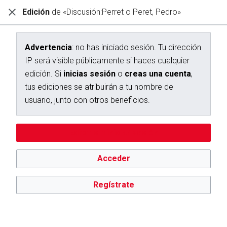
Edición
de «Discusión:Perret o Peret, Pedro»
Diccionario Interactivo Ceán Bermúdez
Creación de «Discusión:Perret o Peret, Pedro»
Advertencia
: no has iniciado sesión. Tu dirección
IP será visible públicamente si haces cualquier
Has seguido un enlace a una página que aún no existe.
edición. Si
inicias sesión
o
creas una cuenta
,
Para crear esta página, escribe en el cuadro que aparece a
tus ediciones se atribuirán a tu nombre de
continuación. Para más información, consulta la
página de
usuario, junto con otros beneficios.
ayuda
. Si llegaste aquí por error, vuelve a la página anterior.
Advertencia:
no has iniciado sesión. Tu dirección IP se hará
Editar sin iniciar sesión
pública si haces cualquier edición. Si
inicias sesión
o
creas
una cuenta
, tus ediciones se atribuirán a tu nombre de
usuario, además de otros beneficios.
Acceder
Regístrate