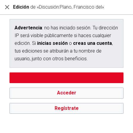
Edición
de «Discusión:Plano, Francisco del»
Diccionario Interactivo Ceán Bermúdez
Creación de «Discusión:Plano, Francisco del»
Advertencia
: no has iniciado sesión. Tu dirección
IP será visible públicamente si haces cualquier
Has seguido un enlace a una página que aún no existe.
edición. Si
inicias sesión
o
creas una cuenta
,
Para crear esta página, escribe en el cuadro que aparece a
tus ediciones se atribuirán a tu nombre de
continuación. Para más información, consulta la
página de
usuario, junto con otros beneficios.
ayuda
. Si llegaste aquí por error, vuelve a la página anterior.
Advertencia:
no has iniciado sesión. Tu dirección IP se hará
Editar sin iniciar sesión
pública si haces cualquier edición. Si
inicias sesión
o
creas
una cuenta
, tus ediciones se atribuirán a tu nombre de
usuario, además de otros beneficios.
Acceder
Regístrate