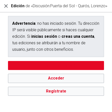
Edición
de «Discusión:Puerta del Sol - Quirós, Lorenzo»
Diccionario Interactivo Ceán Bermúdez
Creación de «Discusión:Puerta del Sol - Quirós, Lorenzo»
Advertencia
: no has iniciado sesión. Tu dirección
IP será visible públicamente si haces cualquier
Has seguido un enlace a una página que aún no existe.
edición. Si
inicias sesión
o
creas una cuenta
,
Para crear esta página, escribe en el cuadro que aparece a
tus ediciones se atribuirán a tu nombre de
continuación. Para más información, consulta la
página de
usuario, junto con otros beneficios.
ayuda
. Si llegaste aquí por error, vuelve a la página anterior.
Advertencia:
no has iniciado sesión. Tu dirección IP se hará
Editar sin iniciar sesión
pública si haces cualquier edición. Si
inicias sesión
o
creas
una cuenta
, tus ediciones se atribuirán a tu nombre de
usuario, además de otros beneficios.
Acceder
Regístrate