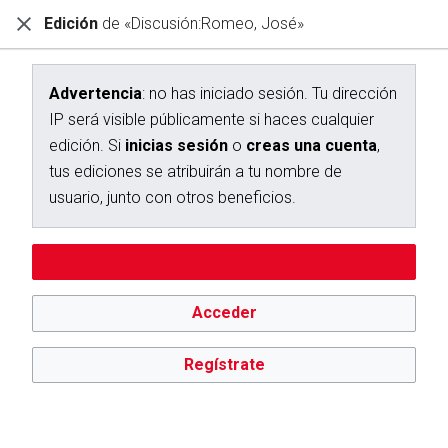
Edición
de «Discusión:Romeo, José»
Diccionario Interactivo Ceán Bermúdez
Creación de «Discusión:Romeo, José»
Advertencia
: no has iniciado sesión. Tu dirección
IP será visible públicamente si haces cualquier
Has seguido un enlace a una página que aún no existe.
edición. Si
inicias sesión
o
creas una cuenta
,
Para crear esta página, escribe en el cuadro que aparece a
tus ediciones se atribuirán a tu nombre de
continuación. Para más información, consulta la
página de
usuario, junto con otros beneficios.
ayuda
. Si llegaste aquí por error, vuelve a la página anterior.
Advertencia:
no has iniciado sesión. Tu dirección IP se hará
Editar sin iniciar sesión
pública si haces cualquier edición. Si
inicias sesión
o
creas
una cuenta
, tus ediciones se atribuirán a tu nombre de
usuario, además de otros beneficios.
Acceder
Regístrate