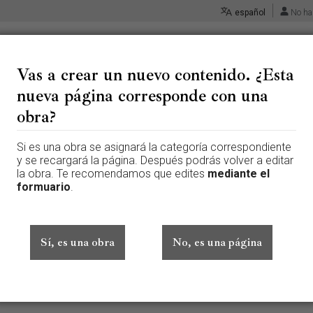
español
No ha
Vas a crear un nuevo contenido. ¿Esta
nueva página corresponde con una
 «Discusión:San Bruno renunci
obra?
Si es una obra se asignará la categoría correspondiente
y se recargará la página. Después podrás volver a editar
la obra. Te recomendamos que edites
mediante el
 página que aún no existe. Para crear esta página, escribe en el cuadr
formuario
.
te aquí por error, vuelve a la página anterior.
ado sesión. Tu dirección IP se hará pública si haces cualquier edición. 
además de otros beneficios.
Sí, es una obra
No, es una página
Avanzado
Caracteres especiales
Ayuda