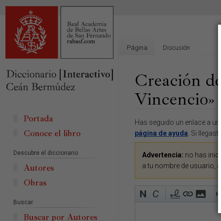
Página
Discusión
Creación de
Vincencio»
Portada
Ir
Ir
Has seguido un enlace a una
Conoce el libro
a
a
página de ayuda
. Si llegas
la
la
Descubre el diccionario
navegación
búsqueda
Advertencia:
no has inici
a tu nombre de usuario, 
Autores
Obras
Buscar
Buscar por Autores