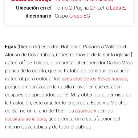
Ubicación en el
Tomo
2
, Página
27
, Letra
Letra E
,
diccionario
Grupo
Grupo EG
Abrir menú principal
Busc
Egas
(Diego de) escultor. Habiendo Pasado a Valladolid
Alonso de Covarrubias, maestro mayor de la santa iglesia [
catedral ] de Toledo, a presentar al emperador Carlos V los
Leer
Vigilar
Edita
planes de la capilla, que se trataba de construir en aquella
catedral, para colocar los
sepulcros de los Reyes nuevos
,
porque embarazaban la capilla mayor en que estaban,
después de aprobados por S. M. y obtenido el permiso de
la traslación; este arquitecto encargó a Egas y a Melchor
de Salmerón el año de 1531 los
adornos
y demás
escultura de la obra
, que ejecutaron a satisfacción del
mismo Covarrubias y de todo el cabildo.