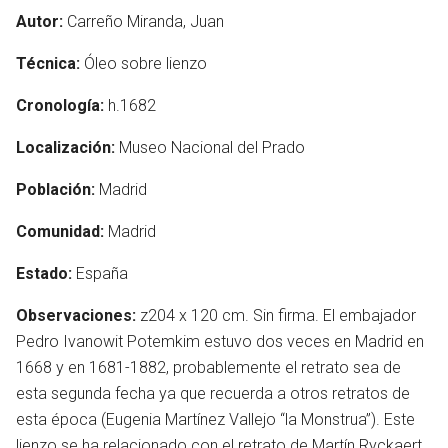
Autor:
Carreño Miranda, Juan
Técnica:
Óleo sobre lienzo
Cronología:
h.1682
Localización:
Museo Nacional del Prado
Población:
Madrid
Comunidad:
Madrid
Estado:
España
Observaciones:
z204 x 120 cm. Sin firma. El embajador
Pedro Ivanowit Potemkim estuvo dos veces en Madrid en
en
1668 y en 1681-1882, probablemente el retrato sea de
esta segunda fecha ya que recuerda a otros retratos de
esta época (Eugenia Martínez Vallejo “la Monstrua”). Este
lienzo se ha relacionado con el retrato de Martín Ryckaert