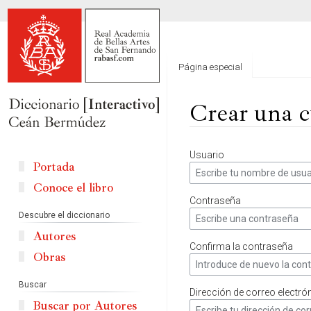
Página especial
Crear una c
Ir
Ir
Usuario
a
a
Portada
la
la
Conoce el libro
navegación
búsqueda
Contraseña
Descubre el diccionario
Autores
Confirma la contraseña
Obras
Buscar
Dirección de correo electró
Buscar por Autores