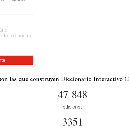
Si lo
 dar atribución a
nta
son las que construyen Diccionario Interactivo 
47 848
ediciones
3351