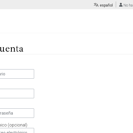
español
No ha
uenta
nico (opcional)