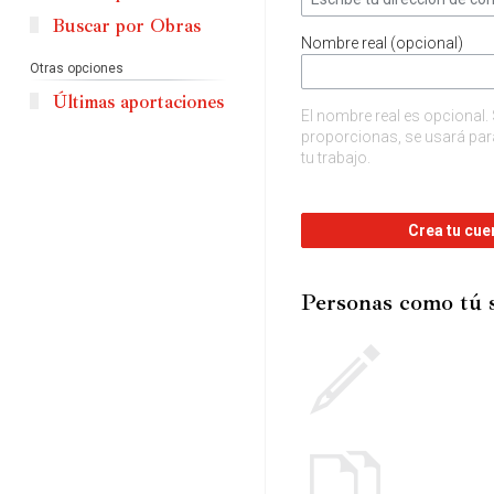
Buscar por Obras
Nombre real (opcional)
Otras opciones
Últimas aportaciones
El nombre real es opcional. 
proporcionas, se usará para
tu trabajo.
Crea tu cue
Personas como tú 