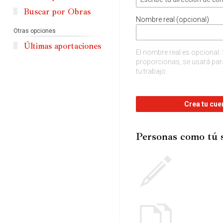
Buscar por Obras
Nombre real (opcional)
Otras opciones
Últimas aportaciones
El nombre real es opcional. 
proporcionas, se usará para
tu trabajo.
Crea tu cue
Personas como tú 