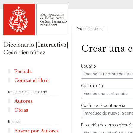
Página especial
Crear una c
Ir
Ir
Usuario
a
a
Portada
la
la
Conoce el libro
navegación
búsqueda
Contraseña
Descubre el diccionario
Autores
Confirma la contraseña
Obras
Buscar
Dirección de correo electró
Buscar por Autores