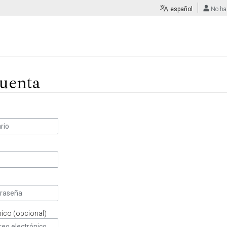
español
No ha
uenta
nico (opcional)