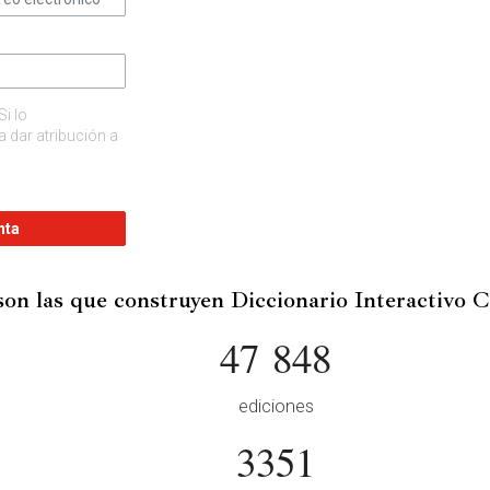
Si lo
 dar atribución a
nta
son las que construyen Diccionario Interactivo 
47 848
ediciones
3351