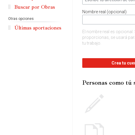
Buscar por Obras
Nombre real (opcional)
Otras opciones
Últimas aportaciones
El nombre real es opcional. 
proporcionas, se usará para
tu trabajo.
Crea tu cue
Personas como tú 