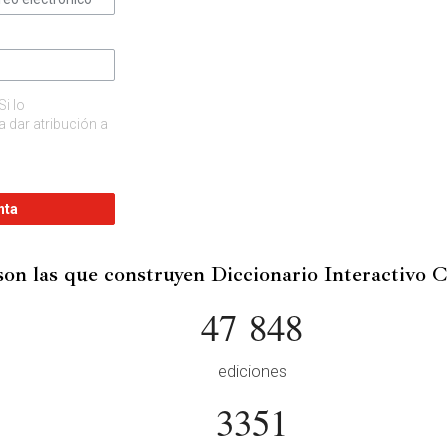
Si lo
 dar atribución a
nta
son las que construyen Diccionario Interactivo 
47 848
ediciones
3351