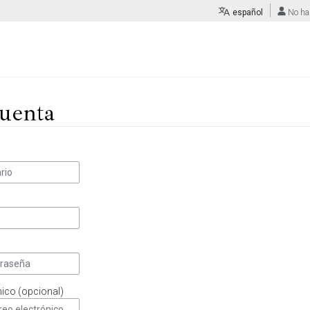
español
No ha
uenta
nico (opcional)