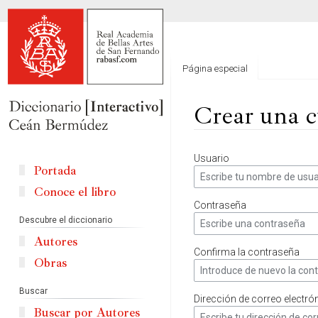
Página especial
Crear una c
Ir
Ir
Usuario
a
a
Portada
la
la
Conoce el libro
navegación
búsqueda
Contraseña
Descubre el diccionario
Autores
Confirma la contraseña
Obras
Buscar
Dirección de correo electró
Buscar por Autores