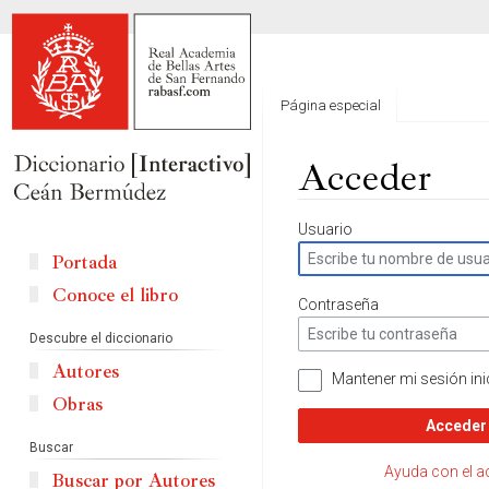
Página especial
Acceder
Ir
Ir
Usuario
a
a
Portada
la
la
Conoce el libro
navegación
búsqueda
Contraseña
Descubre el diccionario
Autores
Mantener mi sesión ini
Obras
Acceder
Buscar
Ayuda con el 
Buscar por Autores