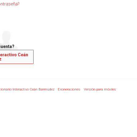
ontraseña?
cuenta?
teractivo Ceán
z
cionario Interactivo Ceán Bermúdez
Exoneraciones
Versión para móviles