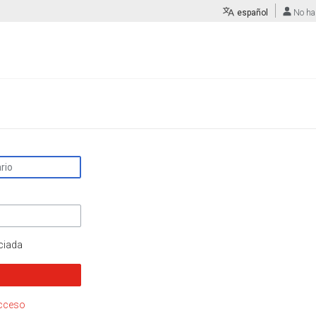
español
No ha
ciada
acceso