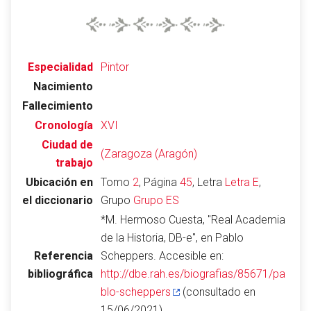
Abrir menú principal
Busc
Especialidad
Pintor
Nacimiento
Fallecimiento
Cronología
XVI
Ciudad de
(Zaragoza (Aragón)
trabajo
Leer
Vigilar
Edita
Ubicación en
Tomo
2
, Página
45
, Letra
Letra E
,
el diccionario
Grupo
Grupo ES
*M. Hermoso Cuesta, "Real Academia
de la Historia, DB-e", en Pablo
Referencia
Scheppers. Accesible en:
bibliográfica
http://dbe.rah.es/biografias/85671/pa
blo-scheppers
(consultado en
15/06/2021)