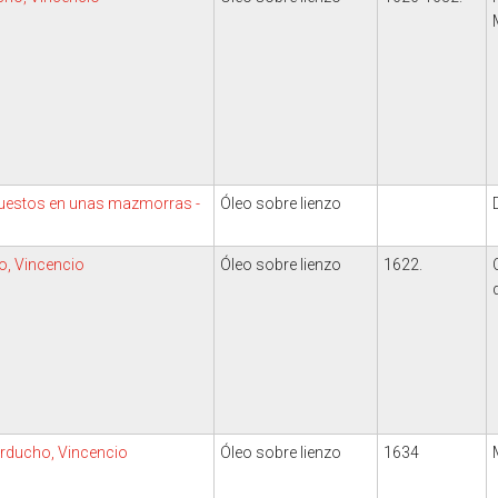
 puestos en unas mazmorras -
Óleo sobre lienzo
o, Vincencio
Óleo sobre lienzo
1622.
arducho, Vincencio
Óleo sobre lienzo
1634