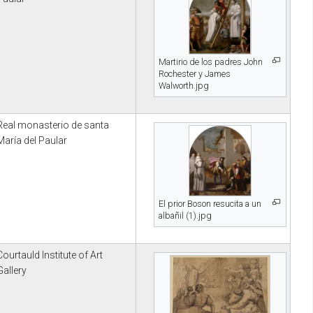
Martirio de los padres John
Rochester y James
Walworth.jpg
Real monasterio de santa
María del Paular
El prior Boson resucita a un
albañil (1).jpg
Courtauld Institute of Art
Gallery