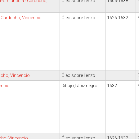
a Porciúncula - Carducho,
Óleo sobre lienzo
1606-1638
 Carducho, Vincencio
Óleo sobre lienzo
1626-1632
ucho, Vincencio
Óleo sobre lienzo
encio
Dibujo,Lápiz negro
1632
cho, Vincencio
Óleo sobre lienzo
1626-1632.