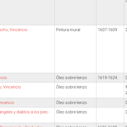
ducho, Vincencio
Pintura mural
1607-1609
ncio
Óleo sobre lienzo
1619-1624.
o, Vincencio
Óleo sobre lienzo
incencio
Óleo sobre lienzo
eles y diablos á los pies -
Óleo sobre lienzo