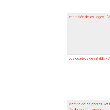
Impresión de las llagas - 
Los cuadros del retablo - 
Martirio de los padres Rot
Carducho, Vincencio