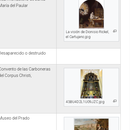
María del Paular
La visión de Dionisio Rickel,
el Cartujano.jpg
Desaparecido o destruido
Convento de las Carboneras
del Corpus Christi,
43BU4D2L1U09JZC.jpg
Museo del Prado