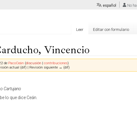
español
No ha
Leer
Editar con formulario
Carducho, Vincencio
22 de
PacoCeán
(
discusión
|
contribuciones
)
isión actual (dif) | Revisión siguiente → (dif)
so Cartujano
e lo que dice Ceán.