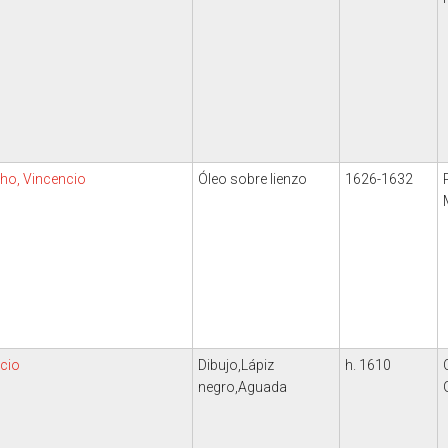
cho, Vincencio
Óleo sobre lienzo
1626-1632
cio
Dibujo,Lápiz
h. 1610
negro,Aguada