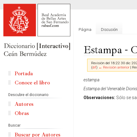
Página
Discusión
Estampa - 
Revisión del 18:22 30 dic 20
(
dif
)
← Revisión anterior
| Rev
Portada
Ir
Ir
estampa
Conoce el libro
a
a
Estampa del Venerable Dioni
la
la
Descubre el diccionario
Observaciones:
Sólo se sab
navegación
búsqueda
Autores
Obras
Buscar
Buscar por Autores