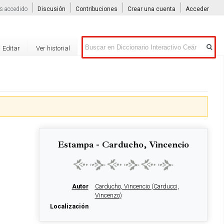
s accedido
Discusión
Contribuciones
Crear una cuenta
Acceder
Buscar
Editar
Ver historial
Estampa - Carducho, Vincencio
Autor
Carducho, Vincencio (Carducci,
Vincenzo)
Localización