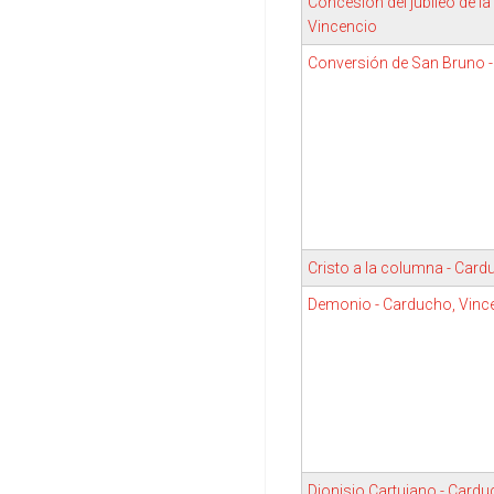
Concesión del jubileo de l
Vincencio
Conversión de San Bruno -
Cristo a la columna - Card
Demonio - Carducho, Vinc
Dionisio Cartujano - Cardu