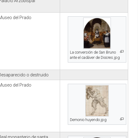
Palacio Arzobispal
Museo del Prado
La conversión de San Bruno
ante el cadáver de Diocres.jpg
Desaparecido o destruido
Museo del Prado
Demonio huyendo.jpg
Real monasterio de santa