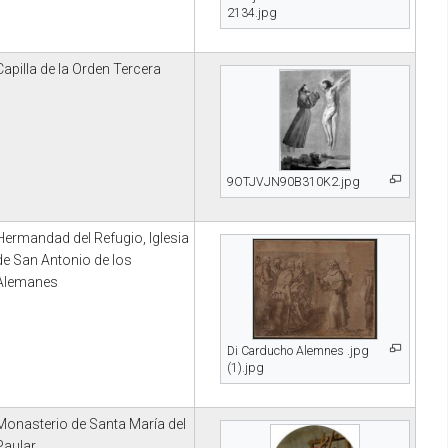
2134.jpg
Capilla de la Orden Tercera
9OTJVJN90B310K2.jpg
Hermandad del Refugio, Iglesia
de San Antonio de los
Alemanes
Di Carducho Alemnes .jpg
(1).jpg
Monasterio de Santa María del
Paular