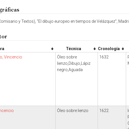
gráficas
misario y Textos), ''El dibujo europeo en tiempos de Velázquez'', Madrid,
tor
ra
Técnica
Cronología
o, Vincencio
Óleo sobre
1632
lienzo,Dibujo,Lápiz
negro,Aguada
incencio
Óleo sobre lienzo
1622.