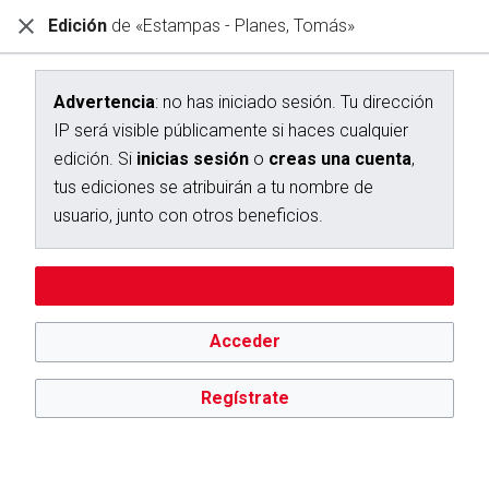
Edición
de «Estampas - Planes, Tomás»
Diccionario Interactivo Ceán Bermúdez
Creación de «Estampas - Planes, Tomás»
Advertencia
: no has iniciado sesión. Tu dirección
IP será visible públicamente si haces cualquier
Has seguido un enlace a una página que aún no existe.
edición. Si
inicias sesión
o
creas una cuenta
,
Para crear esta página, escribe en el cuadro que aparece a
tus ediciones se atribuirán a tu nombre de
continuación. Para más información, consulta la
página de
usuario, junto con otros beneficios.
ayuda
. Si llegaste aquí por error, vuelve a la página anterior.
Advertencia:
no has iniciado sesión. Tu dirección IP se hará
Editar sin iniciar sesión
pública si haces cualquier edición. Si
inicias sesión
o
creas
una cuenta
, tus ediciones se atribuirán a tu nombre de
usuario, además de otros beneficios.
Acceder
Regístrate