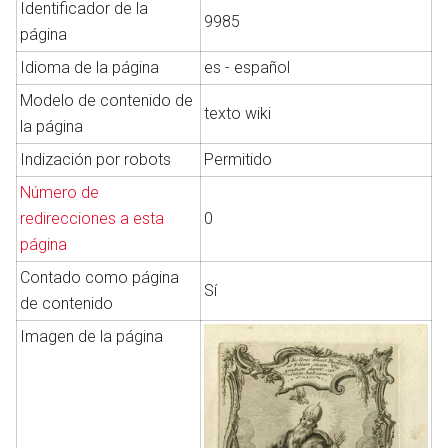
Identificador de la
9985
página
Idioma de la página
es - español
Abrir menú principal
Busc
Modelo de contenido de
texto wiki
la página
Indización por robots
Permitido
Número de
redirecciones a esta
0
página
Contado como página
Sí
de contenido
Imagen de la página