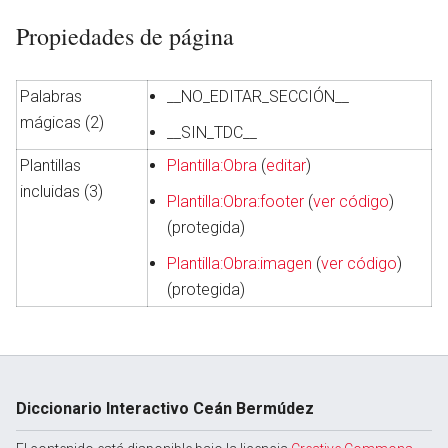
Propiedades de página
Palabras
__NO_EDITAR_SECCIÓN__
mágicas (2)
__SIN_TDC__
Plantillas
Plantilla:Obra
(
editar
)
incluidas (3)
Plantilla:Obra:footer
(
ver código
)
(protegida)
Plantilla:Obra:imagen
(
ver código
)
(protegida)
Diccionario Interactivo Ceán Bermúdez