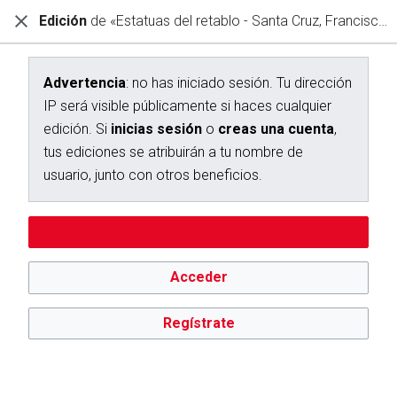
Edición
de «Estatuas del retablo - Santa Cruz, Francisco»
Diccionario Interactivo Ceán Bermúdez
Creación de «Estatuas del retablo - Santa Cruz, Francisco»
Advertencia
: no has iniciado sesión. Tu dirección
IP será visible públicamente si haces cualquier
Has seguido un enlace a una página que aún no existe.
edición. Si
inicias sesión
o
creas una cuenta
,
Para crear esta página, escribe en el cuadro que aparece a
tus ediciones se atribuirán a tu nombre de
continuación. Para más información, consulta la
página de
usuario, junto con otros beneficios.
ayuda
. Si llegaste aquí por error, vuelve a la página anterior.
Advertencia:
no has iniciado sesión. Tu dirección IP se hará
Editar sin iniciar sesión
pública si haces cualquier edición. Si
inicias sesión
o
creas
una cuenta
, tus ediciones se atribuirán a tu nombre de
usuario, además de otros beneficios.
Acceder
Regístrate