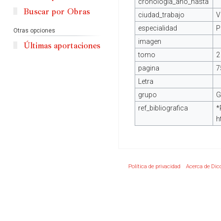
cronologia_ano_hasta
Buscar por Obras
ciudad_trabajo
V
especialidad
P
Otras opciones
imagen
Últimas aportaciones
tomo
2
pagina
7
Letra
grupo
G
ref_bibliografica
*
h
Política de privacidad
Acerca de Dic