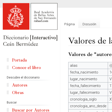
Página
Discusión
Valores de 
Valores de "autore
Ir
Ir
a
a
Portada
la
la
alias
{
Conoce el libro
navegación
búsqueda
fecha_nacimiento
1
Descubre el diccionario
lugar_nacimiento
V
Autores
fecha_fallecimiento
1
Obras
lugar_fallecimiento
V
cronologia_siglo
X
Buscar
cronologia_ano_desde
Buscar por Autores