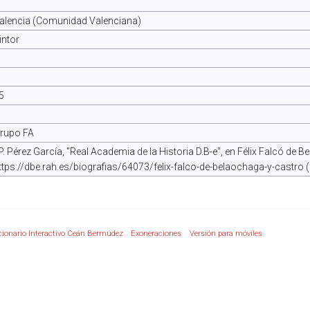
alencia (Comunidad Valenciana)
intor
5
rupo FA
P. Pérez García, "Real Academia de la Historia D.B-e", en Félix Falcó de 
ttps://dbe.rah.es/biografias/64073/felix-falco-de-belaochaga-y-castro
cionario Interactivo Ceán Bermúdez
Exoneraciones
Versión para móviles