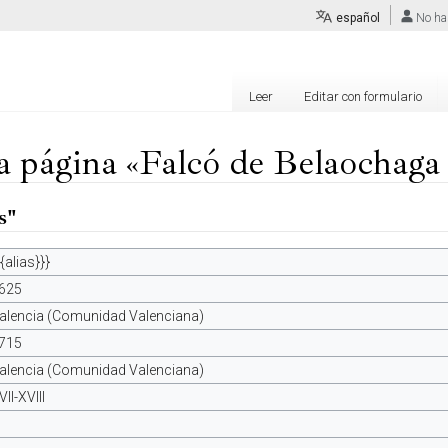
español
No ha
Leer
Editar con formulario
la página «Falcó de Belaochaga 
s"
{{alias}}}
625
alencia (Comunidad Valenciana)
715
alencia (Comunidad Valenciana)
VII-XVIII