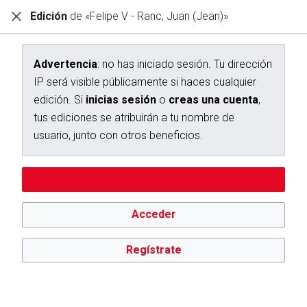
Edición
de «Felipe V - Ranc, Juan (Jean)»
Diccionario Interactivo Ceán Bermúdez
Edición de «Felipe V - Ranc, Juan (Jean)»
Advertencia
: no has iniciado sesión. Tu dirección
IP será visible públicamente si haces cualquier
Advertencia:
no has iniciado sesión. Tu dirección IP se hará
edición. Si
inicias sesión
o
creas una cuenta
,
pública si haces cualquier edición. Si
inicias sesión
o
creas
una cuenta
, tus ediciones se atribuirán a tu nombre de
tus ediciones se atribuirán a tu nombre de
usuario, además de otros beneficios.
usuario, junto con otros beneficios.
Editar sin iniciar sesión
Acceder
Regístrate