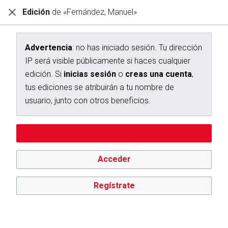
Edición
de «Fernández, Manuel»
Diccionario Interactivo Ceán Bermúdez
Edición de «Fernández, Manuel»
Advertencia
: no has iniciado sesión. Tu dirección
IP será visible públicamente si haces cualquier
Advertencia:
no has iniciado sesión. Tu dirección IP se hará
edición. Si
inicias sesión
o
creas una cuenta
,
pública si haces cualquier edición. Si
inicias sesión
o
creas
una cuenta
, tus ediciones se atribuirán a tu nombre de
tus ediciones se atribuirán a tu nombre de
usuario, además de otros beneficios.
usuario, junto con otros beneficios.
Editar sin iniciar sesión
Acceder
Regístrate