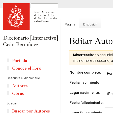
Página
Discusión
Editar Auto
Ir
Ir
Advertencia:
no has inici
a
a
Portada
a tu nombre de usuario, 
la
la
Conoce el libro
navegación
búsqueda
Nombre completo:
Descubre el diccionario
Fecha nacimiento:
Autores
Lugar nacimiento:
Obras
Fecha fallecimiento:
Buscar
Buscar por Autores
Lugar fallecimiento: