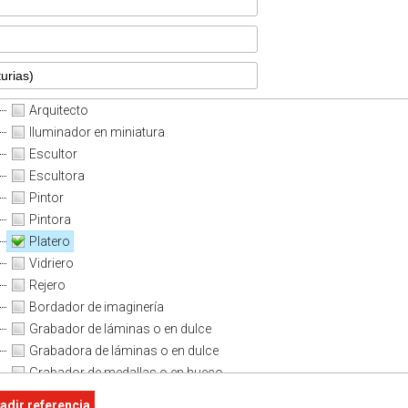
Arquitecto
Iluminador en miniatura
Escultor
Escultora
Pintor
Pintora
Platero
Vidriero
Rejero
Bordador de imaginería
Grabador de láminas o en dulce
Grabadora de láminas o en dulce
Grabador de medallas o en hueco
Grabadora de medallas o en hueco
adir referencia