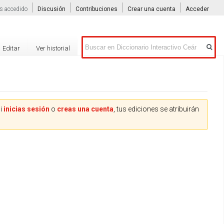
s accedido
Discusión
Contribuciones
Crear una cuenta
Acceder
Buscar
Editar
Ver historial
Si
inicias sesión
o
creas una cuenta
, tus ediciones se atribuirán