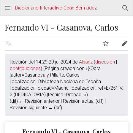
Diccionario Interactivo Ceán Bermúdez
Fernando VI - Casanova, Carlos
Revisión del 14:29 29 jul 2024 de
Alsanz
(
discusión
|
contribuciones
)
(Página creada con «{{Obra
|autor=Casanova y Pillarte, Carlos
|localizacion=Biblioteca Naciona de España
|localizacion_ciudad=Madrid |localizacion_ref=E/251 V.
2 (DEDICATORIA) |tecnica=Grabad…»)
(dif) ← Revisión anterior | Revisión actual (dif) |
Revisión siguiente → (dif)
Fernando VI - Casanova, Carlos