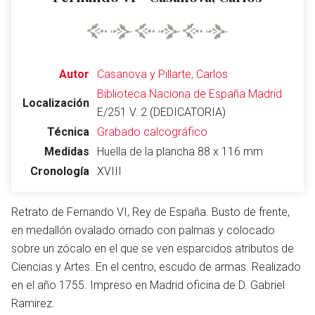
Abrir menú principal
Busc
Autor
Casanova y Pillarte, Carlos
Biblioteca Naciona de España
Madrid
Localización
E/251 V. 2 (DEDICATORIA)
Técnica
Grabado calcográfico
Leer
Vigilar
Edita
Medidas
Huella de la plancha 88 x 116 mm
Cronología
XVIII
Retrato de Fernando VI, Rey de España. Busto de frente,
en medallón ovalado ornado con palmas y colocado
sobre un zócalo en el que se ven esparcidos atributos de
Ciencias y Artes. En el centro, escudo de armas. Realizado
en el año 1755. Impreso en Madrid oficina de D. Gabriel
Ramirez.