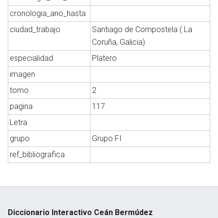
cronologia_ano_hasta
ciudad_trabajo
Santiago de Compostela ( La
Coruña, Galicia)
Abrir menú principal
Busc
especialidad
Platero
imagen
tomo
2
pagina
117
Letra
grupo
Grupo FI
ref_bibliografica
Diccionario Interactivo Ceán Bermúdez