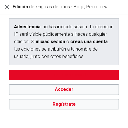
Edición
de «Figuras de niños - Borja, Pedro de»
Diccionario Interactivo Ceán Bermúdez
Creación de «Figuras de niños - Borja, Pedro de»
Advertencia
: no has iniciado sesión. Tu dirección
IP será visible públicamente si haces cualquier
Has seguido un enlace a una página que aún no existe.
edición. Si
inicias sesión
o
creas una cuenta
,
Para crear esta página, escribe en el cuadro que aparece a
tus ediciones se atribuirán a tu nombre de
continuación. Para más información, consulta la
página de
usuario, junto con otros beneficios.
ayuda
. Si llegaste aquí por error, vuelve a la página anterior.
Advertencia:
no has iniciado sesión. Tu dirección IP se hará
Editar sin iniciar sesión
pública si haces cualquier edición. Si
inicias sesión
o
creas
una cuenta
, tus ediciones se atribuirán a tu nombre de
usuario, además de otros beneficios.
Acceder
Regístrate