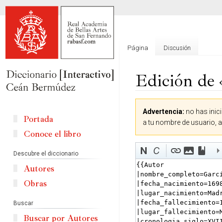
Página
Discusión
Edición de 
Ir
Ir
Advertencia:
no has inici
a
a
Portada
a tu nombre de usuario, 
la
la
Conoce el libro
navegación
búsqueda
Descubre el diccionario
Autores
Obras
Buscar
Buscar por Autores