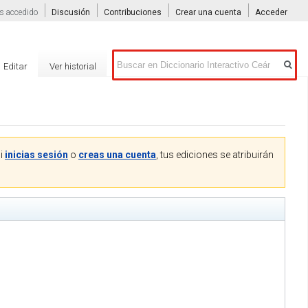
s accedido
Discusión
Contribuciones
Crear una cuenta
Acceder
Buscar
Editar
Ver historial
Si
inicias sesión
o
creas una cuenta
, tus ediciones se atribuirán