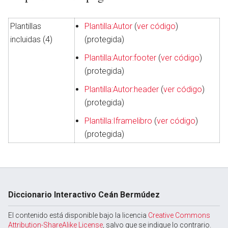
Plantillas
Plantilla:Autor
(
ver código
)
incluidas (4)
(protegida)
Plantilla:Autor:footer
(
ver código
)
(protegida)
Plantilla:Autor:header
(
ver código
)
(protegida)
Plantilla:Iframelibro
(
ver código
)
(protegida)
Diccionario Interactivo Ceán Bermúdez
El contenido está disponible bajo la licencia
Creative Commons
Attribution-ShareAlike License
, salvo que se indique lo contrario.