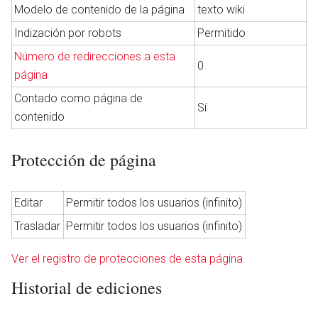
Modelo de contenido de la página
texto wiki
Indización por robots
Permitido
Número de redirecciones a esta
Abrir menú principal
Busc
0
página
Contado como página de
Sí
contenido
Protección de página
Editar
Permitir todos los usuarios (infinito)
Trasladar
Permitir todos los usuarios (infinito)
Ver el registro de protecciones de esta página.
Historial de ediciones