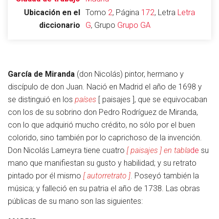
Ubicación en el
Tomo
2
, Página
172
, Letra
Letra
diccionario
G
, Grupo
Grupo GA
Abrir menú principal
Busc
García de Miranda
(don Nicolás) pintor, hermano y
discípulo de don Juan. Nació en Madrid el año de 1698 y
se distinguió en los
países
[ paisajes ], que se equivocaban
Leer
Vigilar
Edita
con los de su sobrino don Pedro Rodríguez de Miranda,
con lo que adquirió mucho crédito, no sólo por el buen
colorido, sino también por lo caprichoso de la invención.
Don Nicolás Lameyra tiene cuatro
[ paisajes ] en tabla
de
su
mano que manifiestan su gusto y habilidad; y su retrato
pintado por él mismo
[ autorretrato ]
. Poseyó también la
música; y falleció en su patria el año de 1738. Las obras
públicas de su mano son las siguientes: