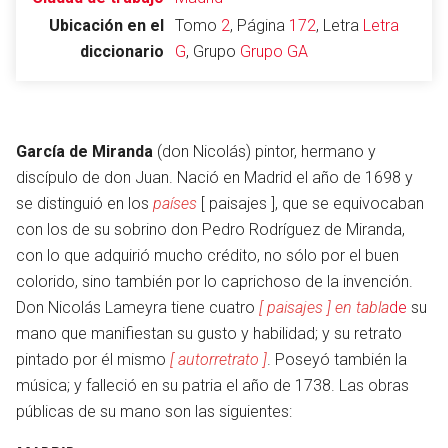
Ubicación en el
Tomo
2
, Página
172
, Letra
Letra
diccionario
G
, Grupo
Grupo GA
Abrir menú principal
Busc
García de Miranda
(don Nicolás) pintor, hermano y
discípulo de don Juan. Nació en Madrid el año de 1698 y
se distinguió en los
países
[ paisajes ], que se equivocaban
Leer
Vigilar
Edita
con los de su sobrino don Pedro Rodríguez de Miranda,
con lo que adquirió mucho crédito, no sólo por el buen
colorido, sino también por lo caprichoso de la invención.
Don Nicolás Lameyra tiene cuatro
[ paisajes ] en tabla
de
su
mano que manifiestan su gusto y habilidad; y su retrato
pintado por él mismo
[ autorretrato ]
. Poseyó también la
música; y falleció en su patria el año de 1738. Las obras
públicas de su mano son las siguientes: