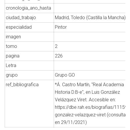
cronologia_ano_hasta
ciudad_trabajo
Madrid, Toledo (Castilla la Mancha)
Abrir menú principal
Busc
especialidad
Pintor
imagen
tomo
2
pagina
226
Letra
grupo
Grupo GO
ref_bibliografica
*Á. Castro Martín, "Real Academia de
Historia D.B-e", en Luis González
Velázquez Viret. Accesible en:
https://dbe.rah.es/biografias/11159/l
gonzalez-velazquez-viret (consultad
en 29/11/2021)