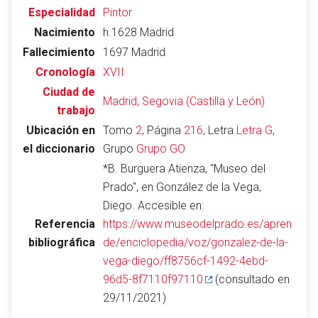
Especialidad
Pintor
Nacimiento
h.1628 Madrid
Fallecimiento
1697 Madrid
Abrir menú principal
Busc
Cronología
XVII
Ciudad de
Madrid, Segovia (Castilla y León)
trabajo
Ubicación en
Tomo
2
, Página
216
, Letra
Letra G
,
Leer
Vigilar
Edita
el diccionario
Grupo
Grupo GO
*B. Burguera Atienza, "Museo del
Prado", en González de la Vega,
Diego. Accesible en:
Referencia
https://www.museodelprado.es/apren
bibliográfica
de/enciclopedia/voz/gonzalez-de-la-
vega-diego/ff8756cf-1492-4ebd-
96d5-8f7110f97110
(consultado en
29/11/2021)