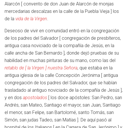
Alarcón [ convento de don Juan de Alarcón de monjas
mercedarias descalzas en la calle de la Puebla Vieja ] los
de la
vida de la Virgen
.
Deseoso de vivir en comunidad entró en la congregación
de los padres del Salvador [ congregación de presbíteros,
antigua casa noviciado de la compañía de Jesús, en la
calle ancha de San Bernardo ], donde dejó pruebas de su
habilidad en muchas pinturas de su mano, como las del
retablo de [ la Virgen ] nuestra Señora
, que estaba en la
antigua iglesia de la calle Concepción Jerónima [ antigua
congregación de los padres del Salvador, que se habían
en
trasladado al antiguo noviciado de la compañía de Jesús ],
y en dos
apostolados
[ los doce apóstoles: San Pedro, san
Andrés, san Mateo, Santiago el mayor, san Juan, Santiago
el menor, san Felipe, san Bartolomé, santo Tomás, san
Simón, san judas Tadeo, san Matías ]. De aquí pasó al
hospital de los Italianos [ en la Carrera de San Jerónimo ] y