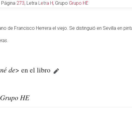
, Página
273
, Letra
Letra H
, Grupo
Grupo HE
o de Francisco Herrera el viejo. Se distinguió en Sevilla en pin
eras
.
omé de
> en el libro
Grupo HE
r