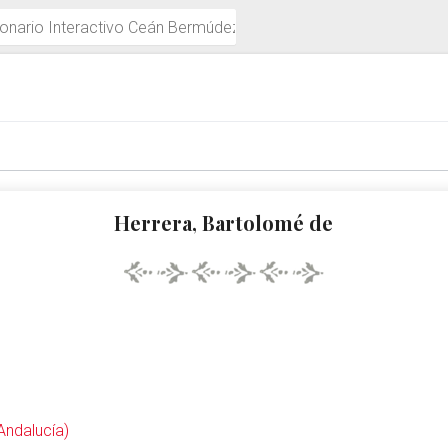
múdez
Herrera, Bartolomé de
I
(Andalucía)