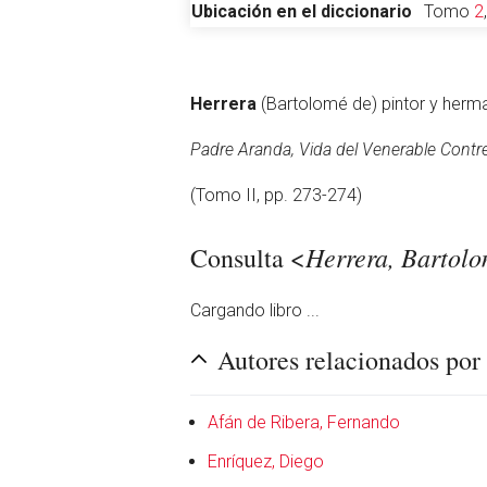
Ubicación en el diccionario
Tomo
2
Abrir menú principal
Herrera
(Bartolomé de) pintor y herman
Padre Aranda, Vida del Venerable Contr
(Tomo II, pp. 273-274)
Leer
Herrera, Bartol
Consulta <
Cargando libro ...
Autores relacionados po
Afán de Ribera, Fernando
Enríquez, Diego