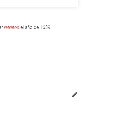
tar
retratos
el año de 1639.
Vigilar
Editar