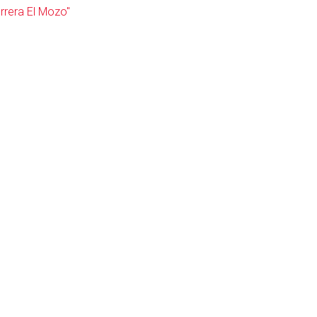
rrera El Mozo"
itar