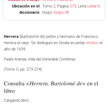
Ubicación en el
Tomo
2
, Página
273
, Letra
Letra H
,
diccionario
Grupo
Grupo HE
Abrir menú principal
Busc
Herrera
(Bartolomé de) pintor y hermano de Francisco
Herrera el viejo. Se distinguió en Sevilla en pintar
retratos
el
año de 1639.
Leer
Vigilar
Edita
Padre Aranda, Vida del Venerable Contreras
.
(Tomo II, pp. 273-274)
Herrera, Bartolomé de
Consulta <
> en el
libro
Cargando libro ...