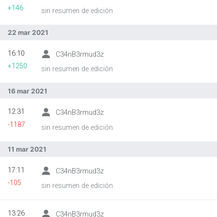
+146
sin resumen de edición
22 mar 2021
Abrir menú principal
Busc
16:10
C34nB3rmud3z
+1250
sin resumen de edición
16 mar 2021
12:31
C34nB3rmud3z
-1187
sin resumen de edición
11 mar 2021
17:11
C34nB3rmud3z
-105
sin resumen de edición
13:26
C34nB3rmud3z