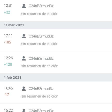
12:31
C34nB3rmud3z
+32
sin resumen de edición
Abrir menú principal
Busc
11 mar 2021
17:11
C34nB3rmud3z
-105
sin resumen de edición
13:26
C34nB3rmud3z
+120
sin resumen de edición
1 feb 2021
16:46
C34nB3rmud3z
-17
sin resumen de edición
15:22
C34nB3rmud3z