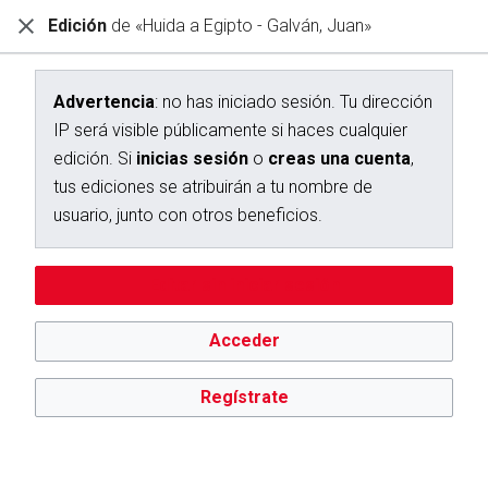
Edición
de «Huida a Egipto - Galván, Juan»
Diccionario Interactivo Ceán Bermúdez
Creación de «Huida a Egipto - Galván, Juan»
Advertencia
: no has iniciado sesión. Tu dirección
IP será visible públicamente si haces cualquier
Has seguido un enlace a una página que aún no existe.
edición. Si
inicias sesión
o
creas una cuenta
,
Para crear esta página, escribe en el cuadro que aparece a
tus ediciones se atribuirán a tu nombre de
continuación. Para más información, consulta la
página de
usuario, junto con otros beneficios.
ayuda
. Si llegaste aquí por error, vuelve a la página anterior.
Advertencia:
no has iniciado sesión. Tu dirección IP se hará
Editar sin iniciar sesión
pública si haces cualquier edición. Si
inicias sesión
o
creas
una cuenta
, tus ediciones se atribuirán a tu nombre de
usuario, además de otros beneficios.
Acceder
Regístrate