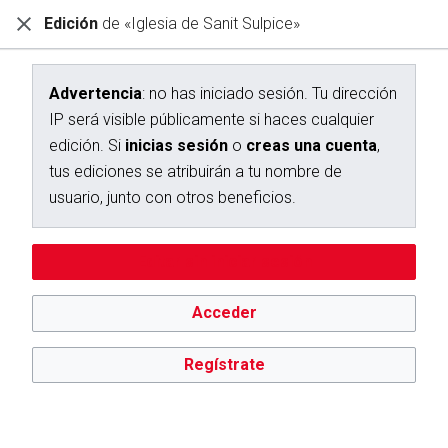
Edición
de «Iglesia de Sanit Sulpice»
Diccionario Interactivo Ceán Bermúdez
Creación de «Iglesia de Sanit Sulpice»
Advertencia
: no has iniciado sesión. Tu dirección
IP será visible públicamente si haces cualquier
Has seguido un enlace a una página que aún no existe.
edición. Si
inicias sesión
o
creas una cuenta
,
Para crear esta página, escribe en el cuadro que aparece a
tus ediciones se atribuirán a tu nombre de
continuación. Para más información, consulta la
página de
usuario, junto con otros beneficios.
ayuda
. Si llegaste aquí por error, vuelve a la página anterior.
Advertencia:
no has iniciado sesión. Tu dirección IP se hará
Editar sin iniciar sesión
pública si haces cualquier edición. Si
inicias sesión
o
creas
una cuenta
, tus ediciones se atribuirán a tu nombre de
usuario, además de otros beneficios.
Acceder
Regístrate