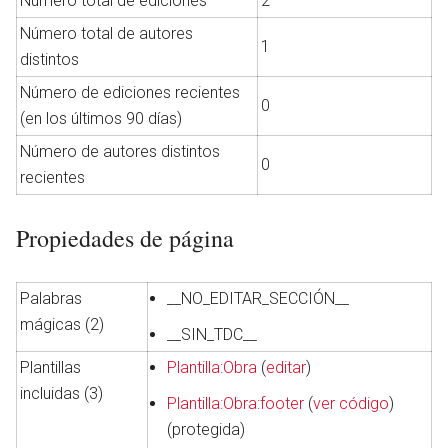
Número total de ediciones
2
Número total de autores
1
distintos
Número de ediciones recientes
0
(en los últimos 90 días)
Número de autores distintos
0
recientes
Propiedades de página
Palabras
__NO_EDITAR_SECCIÓN__
mágicas (2)
__SIN_TDC__
Plantillas
Plantilla:Obra
(
editar
)
incluidas (3)
Plantilla:Obra:footer
(
ver código
)
(protegida)