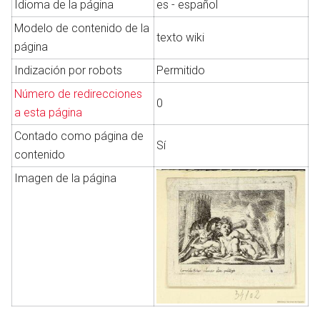
Idioma de la página
es - español
Modelo de contenido de la
texto wiki
página
Abrir menú principal
Busc
Indización por robots
Permitido
Número de redirecciones
0
a esta página
Contado como página de
Sí
contenido
Imagen de la página