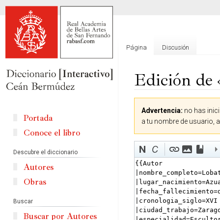
Página
Discusión
Edición de 
Ir
Ir
Advertencia:
no has inici
a
a
Portada
a tu nombre de usuario, 
la
la
Conoce el libro
navegación
búsqueda
Descubre el diccionario
Autores
Obras
Buscar
Buscar por Autores