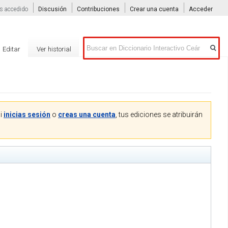
s accedido
Discusión
Contribuciones
Crear una cuenta
Acceder
Buscar
Editar
Ver historial
Si
inicias sesión
o
creas una cuenta
, tus ediciones se atribuirán