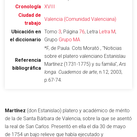
Cronología
XVIII
Ciudad de
Valencia (Comunidad Valenciana)
trabajo
Abrir menú principal
Busc
Ubicación en
Tomo
3
, Página
76
, Letra
Letra M
,
el diccionario
Grupo
Grupo MA
*F, de Paula. Cots Morató , "Noticias
sobre el platero valenciano Estanislau
Referencia
Leer
Vigilar
Edita
Martínez (1731-1775) y su familia",
Ars
bibliográfica
longa. Cuadernos de arte
, n.12, 2003,
p.67-74.
Martínez
(don Estanislao) platero y académico de mérito
de la de Santa Bárbara de Valencia, sobre la que se asentó
la real de San Carlos. Presentó en ella el día 30 de mayo
de 1754 un bajo relieve que había ejecutado y