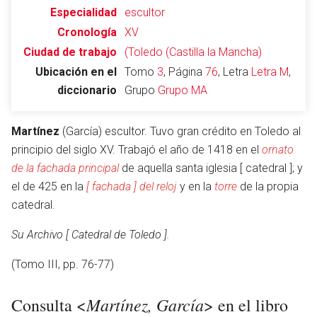
Especialidad
escultor
Cronología
XV
Ciudad de trabajo
(Toledo (Castilla la Mancha)
Abrir menú principal
Busc
Ubicación en el
Tomo
3
, Página
76
, Letra
Letra M
,
diccionario
Grupo
Grupo MA
Martínez
(García) escultor. Tuvo gran crédito en Toledo al
Leer
Vigilar
Edita
principio del siglo XV. Trabajó el año de 1418 en el
ornato
de la fachada principal
de aquella santa iglesia [ catedral ]; y
el de 425 en la
[ fachada ] del reloj
y en la
torre
de la propia
catedral.
Su Archivo [ Catedral de Toledo ].
(Tomo III, pp. 76-77)
Martínez, García
Consulta <
> en el libro