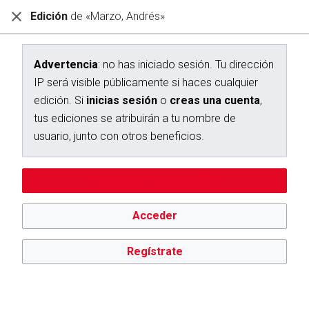
Edición
de «Marzo, Andrés»
Diccionario Interactivo Ceán Bermúdez
Edición de «Marzo, Andrés»
Advertencia
: no has iniciado sesión. Tu dirección
IP será visible públicamente si haces cualquier
Advertencia:
no has iniciado sesión. Tu dirección IP se hará
edición. Si
inicias sesión
o
creas una cuenta
,
pública si haces cualquier edición. Si
inicias sesión
o
creas
una cuenta
, tus ediciones se atribuirán a tu nombre de
tus ediciones se atribuirán a tu nombre de
usuario, además de otros beneficios.
usuario, junto con otros beneficios.
Editar sin iniciar sesión
Acceder
Regístrate