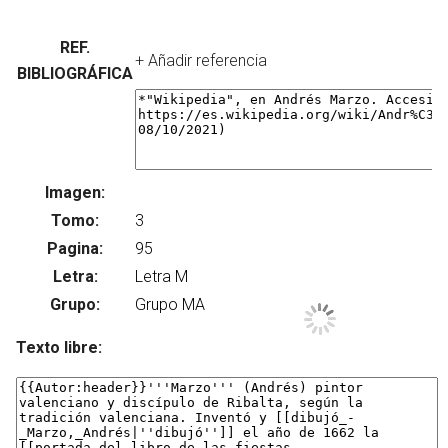
REF.
+ Añadir referencia
BIBLIOGRÁFICA
Imagen:
Su
Tomo:
Pagina:
Letra:
Grupo:
Texto libre: