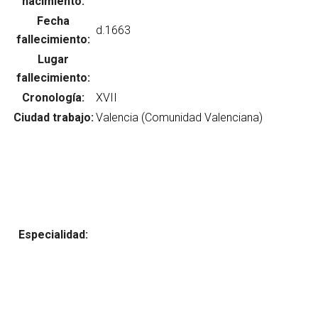
nacimiento:
Fecha
fallecimiento:
Lugar
Abrir menú principal
Busc
fallecimiento:
Cronología:
Ciudad trabajo:
Especialidad: