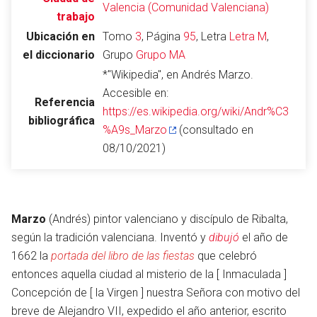
Valencia (Comunidad Valenciana)
trabajo
Ubicación en
Tomo
3
, Página
95
, Letra
Letra M
,
el diccionario
Grupo
Grupo MA
Abrir menú principal
Busc
*"Wikipedia", en Andrés Marzo.
Accesible en:
Referencia
https://es.wikipedia.org/wiki/Andr%C3
bibliográfica
%A9s_Marzo
(consultado en
Leer
Vigilar
Edita
08/10/2021)
Marzo
(Andrés) pintor valenciano y discípulo de Ribalta,
según la tradición valenciana. Inventó y
dibujó
el año de
1662 la
portada del libro de las fiestas
que celebró
entonces aquella ciudad al misterio de la [ Inmaculada ]
Concepción de [ la Virgen ] nuestra Señora con motivo del
breve de Alejandro VII, expedido el año anterior, escrito