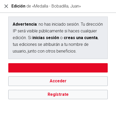
Edición
de «Medalla - Bobadilla, Juan»
Diccionario Interactivo Ceán Bermúdez
Creación de «Medalla - Bobadilla, Juan»
Advertencia
: no has iniciado sesión. Tu dirección
IP será visible públicamente si haces cualquier
Has seguido un enlace a una página que aún no existe.
edición. Si
inicias sesión
o
creas una cuenta
,
Para crear esta página, escribe en el cuadro que aparece a
tus ediciones se atribuirán a tu nombre de
continuación. Para más información, consulta la
página de
usuario, junto con otros beneficios.
ayuda
. Si llegaste aquí por error, vuelve a la página anterior.
Advertencia:
no has iniciado sesión. Tu dirección IP se hará
Editar sin iniciar sesión
pública si haces cualquier edición. Si
inicias sesión
o
creas
una cuenta
, tus ediciones se atribuirán a tu nombre de
usuario, además de otros beneficios.
Acceder
Regístrate