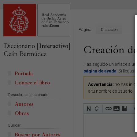
Página
Discusión
Creación de
Ir
Ir
Has seguido un enlace a una
a
a
página de ayuda
. Si llegas
Portada
la
la
Conoce el libro
navegación
búsqueda
Advertencia:
no has inici
a tu nombre de usuario, 
Descubre el diccionario
Autores
Obras
Buscar
Buscar por Autores