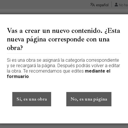
español
No ha
Vas a crear un nuevo contenido. ¿Esta
nueva página corresponde con una
 «Medalla del decendimiento d
obra?
Si es una obra se asignará la categoría correspondiente
 página que aún no existe. Para crear esta página, escribe en el cuadr
y se recargará la página. Después podrás volver a editar
te aquí por error, vuelve a la página anterior.
la obra. Te recomendamos que edites
mediante el
formuario
.
ado sesión. Tu dirección IP se hará pública si haces cualquier edición. 
además de otros beneficios.
Sí, es una obra
No, es una página
Avanzado
Caracteres especiales
Ayuda