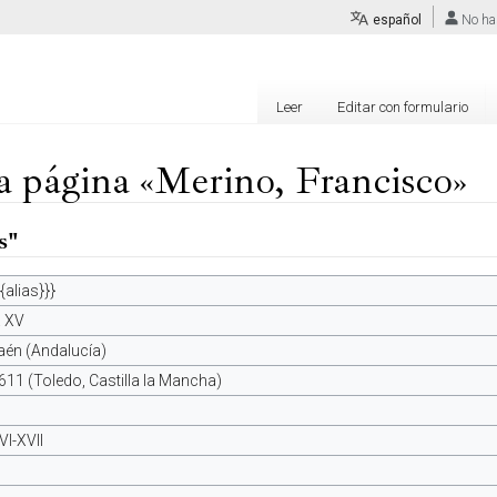
español
No ha
Leer
Editar con formulario
la página «Merino, Francisco»
s"
{{alias}}}
. XV
aén (Andalucía)
611 (Toledo, Castilla la Mancha)
VI-XVII