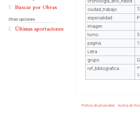
cronologia_ano_hasta
Buscar por Obras
ciudad_trabajo
T
especialidad
P
Otras opciones
imagen
Últimas aportaciones
tomo
3
pagina
1
Letra
grupo
G
ref_bibliografica
*
1
Política de privacidad
Acerca de Dic