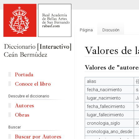
Página
Discusión
Valores de 
Valores de "autore
Ir
Ir
a
a
Portada
la
la
alias
{
Conoce el libro
navegación
búsqueda
fecha_nacimiento
s
Descubre el diccionario
lugar_nacimiento
J
Autores
fecha_fallecimiento
1
Obras
lugar_fallecimiento
cronologia_siglo
X
Buscar
cronologia_ano_desde
Buscar por Autores