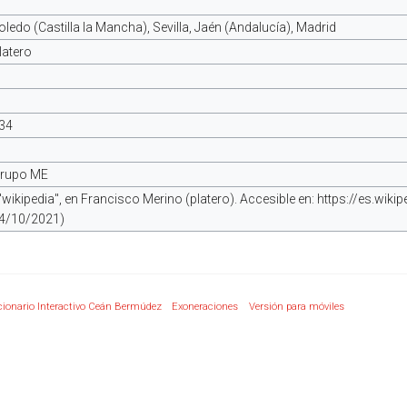
oledo (Castilla la Mancha), Sevilla, Jaén (Andalucía), Madrid
latero
34
rupo ME
"wikipedia", en Francisco Merino (platero). Accesible en: https://es.wik
4/10/2021)
cionario Interactivo Ceán Bermúdez
Exoneraciones
Versión para móviles