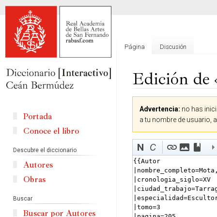
Página
Discusión
Edición de 
Ir
Ir
Advertencia:
no has inici
a
a
Portada
a tu nombre de usuario, 
la
la
Conoce el libro
navegación
búsqueda
Descubre el diccionario
Autores
Obras
Buscar
Buscar por Autores