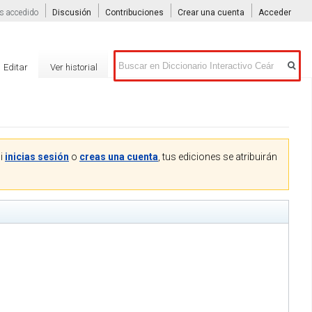
s accedido
Discusión
Contribuciones
Crear una cuenta
Acceder
Buscar
Editar
Ver historial
Si
inicias sesión
o
creas una cuenta
, tus ediciones se atribuirán