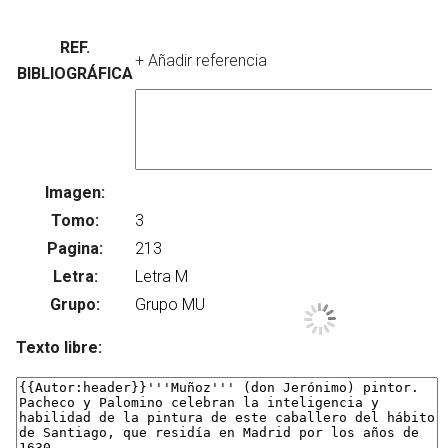
REF.
+ Añadir referencia
BIBLIOGRÁFICA
Imagen:
Su
Tomo:
Pagina:
Letra:
Grupo:
Texto libre: