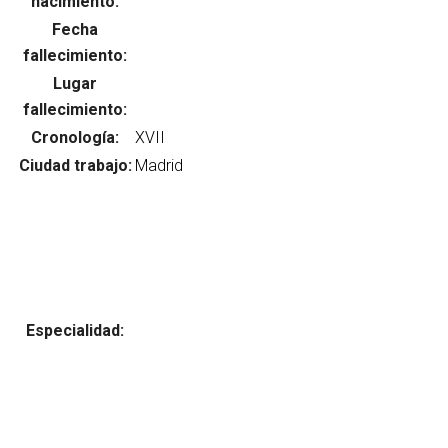
nacimiento:
Fecha
fallecimiento:
Lugar
Abrir menú principal
Busc
fallecimiento:
Cronología:
Ciudad trabajo:
Especialidad: