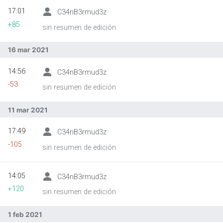
17:01
C34nB3rmud3z
+85
sin resumen de edición
Abrir menú principal
Busc
16 mar 2021
14:56
C34nB3rmud3z
-53
sin resumen de edición
11 mar 2021
17:49
C34nB3rmud3z
-105
sin resumen de edición
14:05
C34nB3rmud3z
+120
sin resumen de edición
1 feb 2021