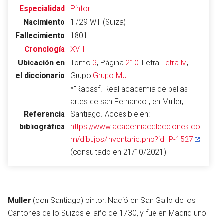
Especialidad
Pintor
Nacimiento
1729 Will (Suiza)
Fallecimiento
1801
Abrir menú principal
Busc
Cronología
XVIII
Ubicación en
Tomo
3
, Página
210
, Letra
Letra M
,
el diccionario
Grupo
Grupo MU
*"Rabasf. Real academia de bellas
Leer
Vigilar
Edita
artes de san Fernando", en Muller,
Referencia
Santiago. Accesible en:
bibliográfica
https://www.academiacolecciones.co
m/dibujos/inventario.php?id=P-1527
(consultado en 21/10/2021)
Muller
(don Santiago) pintor. Nació en San Gallo de los
Cantones de lo Suizos el año de 1730, y fue en Madrid uno